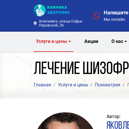
Напишите 
Мы онлайн
Алапаевск, улица Софьи
Перовской, 26
Услуги и цены
Акции
О нас
Лечение шизофр
Главная
Услуги и цены
Психиатрия
Автор:
Яковл