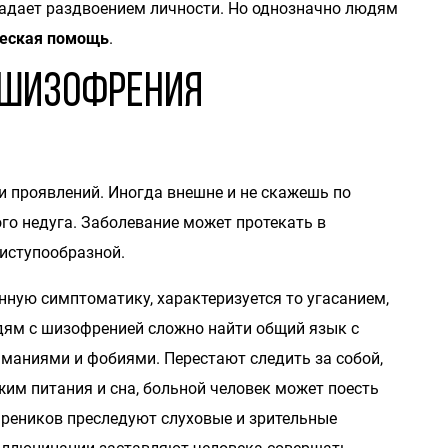
традает раздвоением личности. Но однозначно людям
ческая помощь
.
я шизофрения
 проявлений. Иногда внешне и не скажешь по
того недуга. Заболевание может протекать в
риступообразной.
ую симптоматику, характеризуется то угасанием,
дям с шизофренией сложно найти общий язык с
маниями и фобиями. Перестают следить за собой,
им питания и сна, больной человек может поесть
фреников преследуют слуховые и зрительные