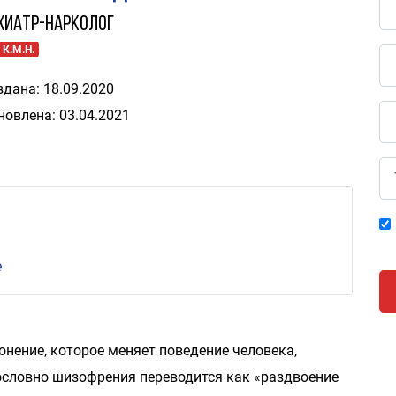
хиатр-нарколог
 К.М.Н.
здана: 18.09.2020
новлена: 03.04.2021
е
нение, которое меняет поведение человека,
Дословно шизофрения переводится как «раздвоение